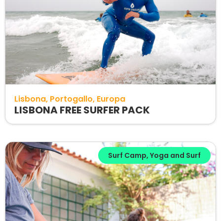
Lisbona
Portogallo
Europa
LISBONA FREE SURFER PACK
Surf Camp
,
Yoga and Surf