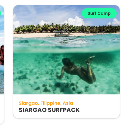
Surf Camp
Siargao
Filippine
Asia
SIARGAO SURFPACK