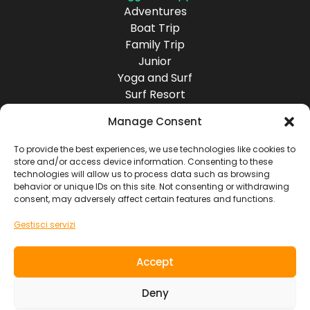
Adventures
Boat Trip
Family Trip
Junior
Yoga and Surf
Surf Resort
Surf Lodge
Manage Consent
Destinazioni
Europa
To provide the best experiences, we use technologies like cookies to
store and/or access device information. Consenting to these
America
technologies will allow us to process data such as browsing
Asia
behavior or unique IDs on this site. Not consenting or withdrawing
Africa
consent, may adversely affect certain features and functions.
Oceania
Gestisci servizi
Socials
Accept
Contatti
Deny