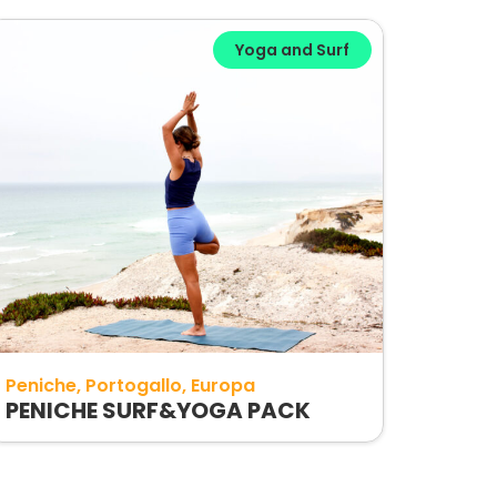
Yoga and Surf
Peniche
Portogallo
Europa
PENICHE SURF&YOGA PACK