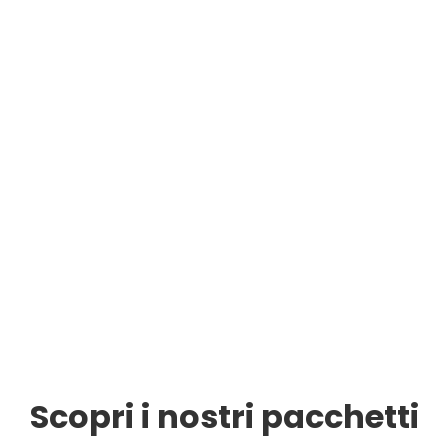
Scopri i nostri pacchetti​