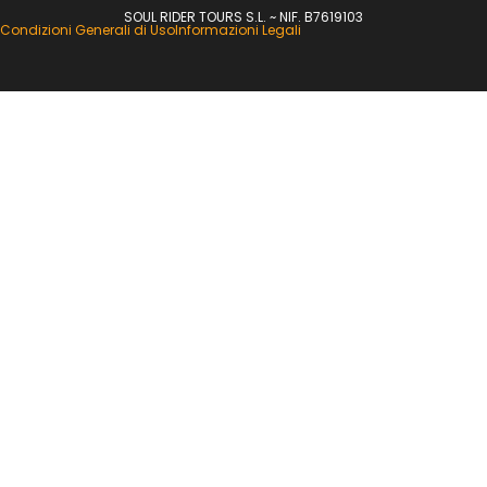
SOUL RIDER TOURS S.L. ~ NIF. B7619103
Condizioni Generali di Uso
Informazioni Legali