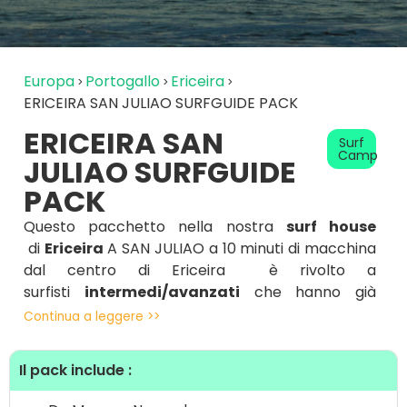
Europa
Portogallo
Ericeira
ERICEIRA SAN JULIAO SURFGUIDE PACK
ERICEIRA SAN
Surf
Camp
JULIAO SURFGUIDE
PACK
Questo pacchetto nella nostra
surf house
di
Ericeira
A SAN JULIAO a 10 minuti di macchina
dal centro di Ericeira è rivolto a
surfisti
intermedi/avanzati
che hanno già
frequentato dei surfcamps, conoscono le
Continua a leggere >>
tecniche di base del surf e si stanno avvicinando
al surf individuale.
Il pack include :
Durante la settimana il nostro team fornirà tutte