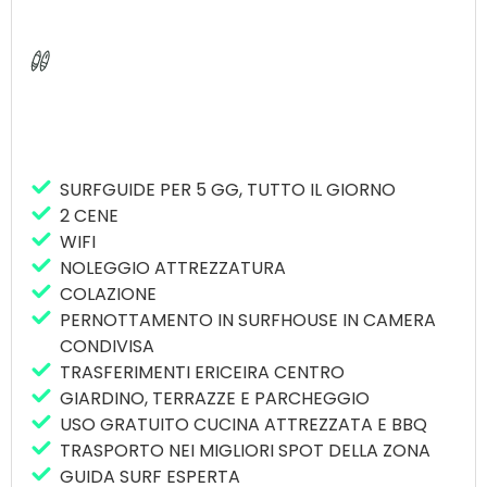
giorno di 2 ore ciascuna, con attrezzatura
completa e trasferimento da e per i surf spots.
Non è una lezione, la guida surferà con voi e vi
porterà due volte al giorno nei migliori spot della
zona in base alle previsioni e al vostro livello.
Il prezzo si riferisce ai surf spots di Ericeira, si può
considerare un costo aggiuntivo se dovremo
SURFGUIDE PER 5 GG, TUTTO IL GIORNO
guidare al di fuori di Ericeira (Lisbona e zona di
2 CENE
Cascais, Peniche, Santa Cruz).
WIFI
20 euro/persona/giorno – 1 persona
NOLEGGIO ATTREZZATURA
COLAZIONE
15 euro/persona/giorno – per 2 persone
PERNOTTAMENTO IN SURFHOUSE IN CAMERA
CONDIVISA
12,5 euro/persona/giorno – fino a 4 persone
TRASFERIMENTI ERICEIRA CENTRO
NB: Si prega di notare che la prima guida
GIARDINO, TERRAZZE E PARCHEGGIO
sarà il giorno successivo all’arrivo e
USO GRATUITO CUCINA ATTREZZATA E BBQ
continuerà ogni giorno successivo. Le guide
TRASPORTO NEI MIGLIORI SPOT DELLA ZONA
di surf non possono essere cancellate,
GUIDA SURF ESPERTA