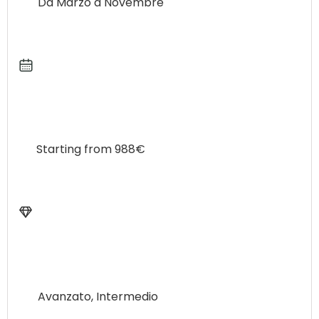
Da Marzo a Novembre
le nozioni necessarie per diventare surfisti
autonomi (consultazione meteo, lettura del mare
e dello spot, regole di sicurezza e surf etiquette,
conoscenza base dell’attrezzatura e altro) e
accompagnerà i partecipanti ogni giorno nei
migliori spot della zona di Ericeira in base a
condizioni meteo e livello di surf.
l nostro servizio di guida surf è rivolto a surfisti di
Starting from 988€
livello intermedio e avanzato.
Vorremmo verificare con voi se questo è il
pacchetto giusto per voi 🙂
Sei già in grado di remare da sola e di
raggiungere la line up? Siete in grado di prendere
le onde verdi e di rispettare le regole in acqua del
surf?
Avanzato, Intermedio
Ogni giorno di guide comprende 2 sessioni al