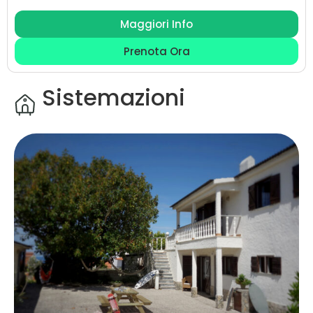
modificate e rimborsate una volta prenotate
.
Maggiori Info
Il pacchetto comprende 7 notti, 5 giorni di
Prenota Ora
surfguide (2 sessions di 2 ore al giorno con beach
transfer) e welcome dinner.
Sistemazioni