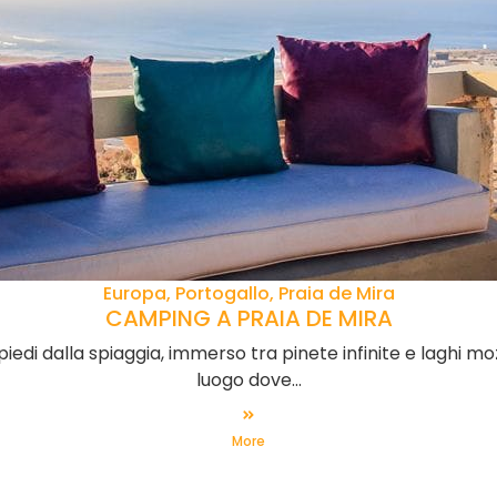
Europa, Portogallo, Praia de Mira
CAMPING A PRAIA DE MIRA
 piedi dalla spiaggia, immerso tra pinete infinite e laghi m
luogo dove...
More