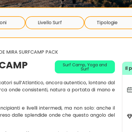
oni
Livello Surf
Tipologie
 DE MIRA SURFCAMP PACK
FCAMP
Surf Camp
,
Yoga and
Il 
Surf
catori sull’Atlantico, ancora autentico, lontano dal
rca onde consistenti, natura a portata di mano e
ncipianti e livelli intermedi, ma non solo: anche il
preso dalle splendide onde che questo angolo del