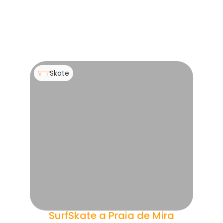
Skate
SurfSkate a Praia de Mira