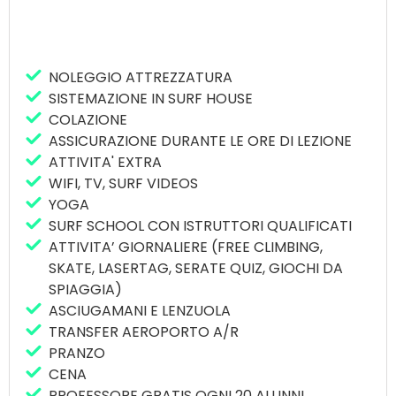
Escursione a Lisbona
Transferimento Aeroporto a/r
Assicurazione durante le ore di corso
Noleggio attrezzatura
NOLEGGIO ATTREZZATURA
SISTEMAZIONE IN SURF HOUSE
Possibile aggiungere :
COLAZIONE
Yoga per ragazzi
ASSICURAZIONE DURANTE LE ORE DI LEZIONE
Parco Avventura ( Tree Sliding )
ATTIVITA' EXTRA
Paint Ball
WIFI, TV, SURF VIDEOS
Climbing Indoor
YOGA
Oceanarium Lisbona
SURF SCHOOL CON ISTRUTTORI QUALIFICATI
Trekking nei dintorni di Caparica
ATTIVITA’ GIORNALIERE (FREE CLIMBING,
SKATE, LASERTAG, SERATE QUIZ, GIOCHI DA
SPIAGGIA)
ASCIUGAMANI E LENZUOLA
TRANSFER AEROPORTO A/R
PRANZO
CENA
PROFESSORE GRATIS OGNI 20 ALUNNI