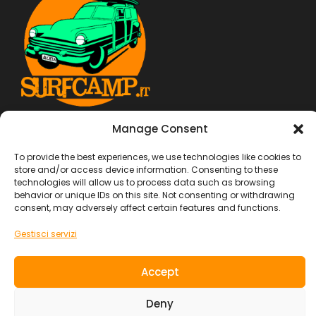
SOUL RIDER TOURS S.L.
Manage Consent
info@surfcamp.it
To provide the best experiences, we use technologies like cookies to
SEDE
store and/or access device information. Consenting to these
technologies will allow us to process data such as browsing
Calle MAXORATA 8 , Corralejo ( las Palmas ) Fuerteventura
behavior or unique IDs on this site. Not consenting or withdrawing
Vacanze Surf
consent, may adversely affect certain features and functions.
Surf Camp
Gestisci servizi
Viaggi di Gruppo
Adventures
Accept
Boat Trip
Family Trip
Deny