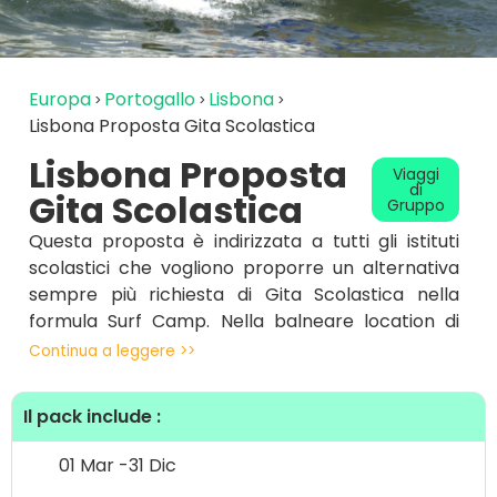
Europa
Portogallo
Lisbona
Lisbona Proposta Gita Scolastica
Lisbona Proposta
Viaggi
di
Gita Scolastica
Gruppo
Questa proposta è indirizzata a tutti gli istituti
scolastici che vogliono proporre un alternativa
sempre più richiesta di Gita Scolastica nella
formula Surf Camp. Nella balneare location di
Costa de Caparica, a pochi minuti dal centro di
Continua a leggere >>
Lisbona e dall’aeroporto , abbiamo una proposta
perfetta per Istituti Scolastici che abbiamo
Il pack include :
intenzione di proporre ai propri alunni un
esperienza indipementicabile che immergerà gli
01 Mar -
31 Dic
alunni totalmente nella cultura surf , nel