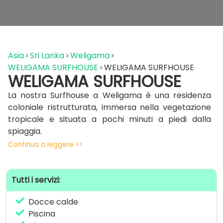
Asia
Sri Lanka
Weligama
WELIGAMA SURFHOUSE
WELIGAMA SURFHOUSE
WELIGAMA SURFHOUSE
La nostra Surfhouse a Weligama è una residenza
coloniale ristrutturata, immersa nella vegetazione
tropicale e situata a pochi minuti a piedi dalla
spiaggia.
Continua a leggere >>
Abbiamo pensato ad un’ambiente perfetto per
offrirt i il massimo relax dopo intense sessioni di surf,
con ampi spazi comuni, una lounge accogliente, un
Tutti i servizi:
giardino tropicale e una piscina dove potrai
conoscere tanti viaggiatori provenienti da tutto il
Docce calde
mondo e vivere al massimo l’esperienza di un
Piscina
surfcamp immerso nella natura incredibile che