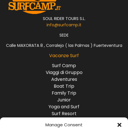
SOUL RIDER TOURS S.L.
info@surfcamp.it
SEDE
Calle MAXORATA 8 , Corralejo ( las Palmas ) Fuerteventura
Vacanze Surf
Surf Camp
Viaggi di Gruppo
Adventures
Boat Trip
Family Trip
Junior
Yoga and Surf
Surf Resort
Surf Lodge
Manage Consent
Destinazioni