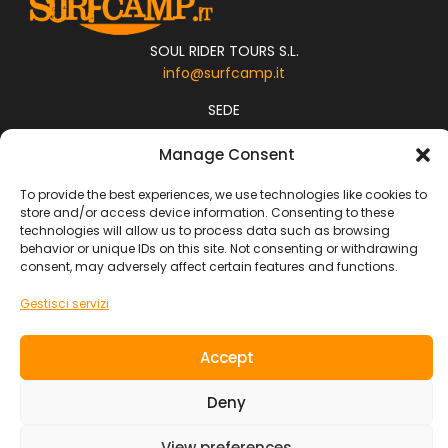
SOUL RIDER TOURS S.L.
info@surfcamp.it
SEDE
Calle MAXORATA 8 , Corralejo ( las Palmas ) Fuerteventura
Manage Consent
Vacanze Surf
To provide the best experiences, we use technologies like cookies to
store and/or access device information. Consenting to these
Surf Camp
technologies will allow us to process data such as browsing
Viaggi di Gruppo
behavior or unique IDs on this site. Not consenting or withdrawing
Adventures
consent, may adversely affect certain features and functions.
Boat Trip
Gestisci servizi
Family Trip
Junior
Accept
Yoga and Surf
Surf Resort
Deny
Surf Lodge
Destinazioni
View preferences