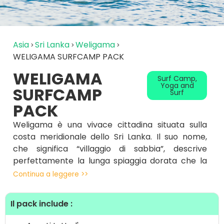
Asia
Sri Lanka
Weligama
WELIGAMA SURFCAMP PACK
WELIGAMA
Surf Camp
,
Yoga and
SURFCAMP
Surf
PACK
Weligama è una vivace cittadina situata sulla
costa meridionale dello Sri Lanka. Il suo nome,
che significa “villaggio di sabbia”, descrive
perfettamente la lunga spiaggia dorata che la
caratterizza. Ideale per chi cerca un mix perfetto
Continua a leggere >>
tra sport, relax e avventura.
Il pack include :
La baia di Weligama offre onde perfette per
principianti e surfisti di livello intermedio, con un