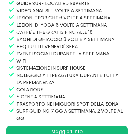
GUIDE SURF LOCALI ED ESPERTE
arredata con comodi divani e spazi pensati per il
VIDEO ANALISI 6 VOLTE A SETTIMANA
relax e conoscere nuovi amici provenienti da
LEZIONI TEORICHE 6 VOLTE A SETTIMANA
tutto il mondo.
LEZIONI DI YOGA 6 VOLTE A SETTIMANA
Ogni giorno offriamo colazioni abbondanti e 5
CAFFE'E THE GRATIS FINO ALLE 18
cene a settimana, preparate dai nostri chef, con
BAGNI DI GHIACCIO 3 VOLTE A SETTIMANA
un mix di specialità locali e internazionali per
BBQ TUTTI I VENERDI' SERA
garantirti la giusta energia per affrontare le
EVENTI SOCIALI DURANTE LA SETTIMANA
onde.
WIFI
SISTEMAZIONE IN SURF HOUSE
Incluso nel pacchetto troverai anche lezioni
NOLEGGIO ATTREZZATURA DURANTE TUTTA
giornaliere di yoga, fondamentali per migliorare
LA PERMANENZA
forza, flessibilità e connessione con l’ambiente
COLAZIONE
circostante.
5 CENE A SETTIMANA
TRASPORTO NEI MIGLIORI SPOT DELLA ZONA
Un’esperienza completa che unisce surf,
SURF GUIDING 7 GG A SETTIMANA, 2 VOLTE AL
benessere e natura in un luogo straordinario.
GG
Maggiori Info