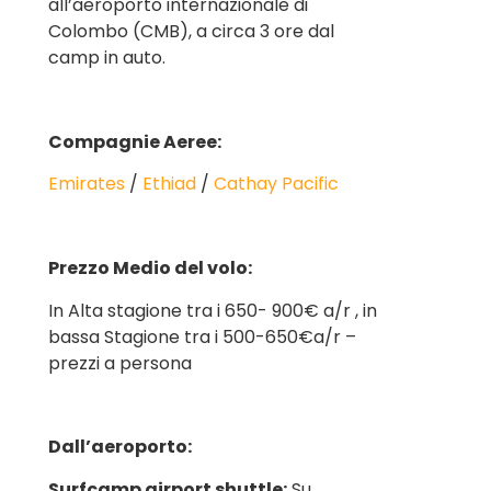
all’aeroporto internazionale di
Colombo
(CMB)
, a circa 3 ore dal
camp in auto.
Compagnie Aeree:
Emirates
/
Ethiad
/
Cathay Pacific
Prezzo Medio del volo:
In Alta stagione tra i 650- 900€ a/r , in
bassa Stagione tra i 500-650€a/r –
prezzi a persona
Dall’aeroporto:
Surfcamp airport shuttle:
Su