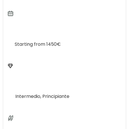
Qui non vogliamo offrirvi solo un posto dove
stare, ma un’esperienza indimenticabile.
Immergetevi nel sole, nella sabbia e nelle acque
cristalline della spiaggia; esplorate i numerosi
spot di surf per tutti i livelli e gli incredibili sentieri
attraverso montagne e foreste.
Starting from 1450€
Praticare lo yoga sulla spiaggia all’alba e partire
per un’avventura indimenticabile alla scoperta di
una Rio de Janeiro diversa
Non perdere questa opportunità unica nel suo
genere con Surf e Carnevale a Rio de Janeiro!
Intermedio, Principiante