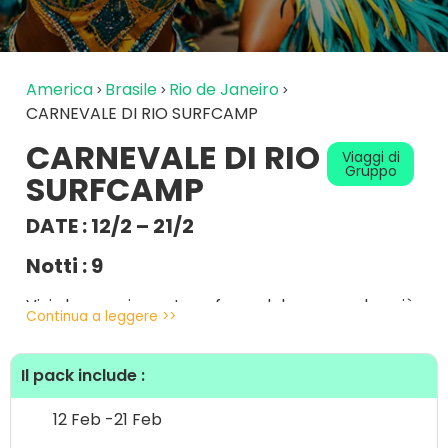
America
Brasile
Rio de Janeiro
CARNEVALE DI RIO SURFCAMP
CARNEVALE DI RIO
Viaggi di
Gruppo
SURFCAMP
DATE : 12/2 – 21/2
Notti : 9
Vivi la magica atmosfera del carnevale più
Continua a leggere >>
famoso al Mondo in Brasile a Rio de Janeiro.
10 gg tra surf camp, colori al il ritmo di Samba. Il
Il pack include :
camp e’ situato a Recreio dos Bandeirantes a ca
40 min da Rio città. Uno spazio paradisiaco dove
12 Feb -
21 Feb
tutti possono sentire l’atmosfera “Carioca Style”.