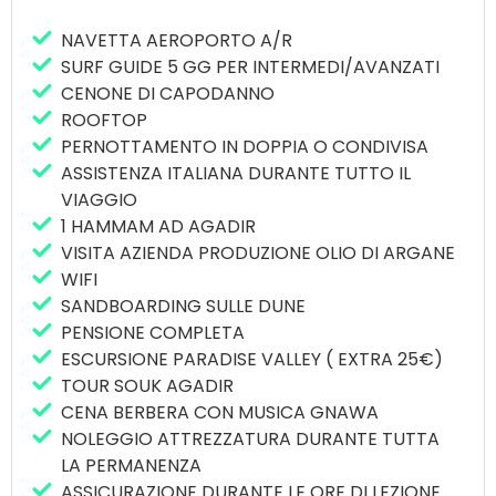
montagne High Atlas… La lingua ufficiale è quella
araba, ma il francese e -in alcuni posti- lo
NAVETTA AEROPORTO A/R
spagnolo sono parlati correntemente. Il
SURF GUIDE 5 GG PER INTERMEDI/AVANZATI
Marocco è ben conosciuto per le condizioni ideali
CENONE DI CAPODANNO
per il surf, la baia di Agadir, il Capo Ghir –
ROOFTOP
Taghazout, può offrire tra le onde più belle del
PERNOTTAMENTO IN DOPPIA O CONDIVISA
paese.
ASSISTENZA ITALIANA DURANTE TUTTO IL
VIAGGIO
1 HAMMAM AD AGADIR
VISITA AZIENDA PRODUZIONE OLIO DI ARGANE
WIFI
SANDBOARDING SULLE DUNE
PENSIONE COMPLETA
ESCURSIONE PARADISE VALLEY ( EXTRA 25€)
TOUR SOUK AGADIR
CENA BERBERA CON MUSICA GNAWA
NOLEGGIO ATTREZZATURA DURANTE TUTTA
LA PERMANENZA
ASSICURAZIONE DURANTE LE ORE DI LEZIONE