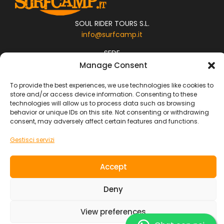
SOUL RIDER TOURS S.L.
info@surfcamp.it
SEDE
Manage Consent
Calle MAXORATA 8 , Corralejo ( las Palmas ) Fuerteventura
To provide the best experiences, we use technologies like cookies to
Vacanze Surf
store and/or access device information. Consenting to these
technologies will allow us to process data such as browsing
Surf Camp
behavior or unique IDs on this site. Not consenting or withdrawing
Viaggi di Gruppo
consent, may adversely affect certain features and functions.
Adventures
Gestisci servizi
Boat Trip
Family Trip
Junior
Accept
Yoga and Surf
Deny
Surf Resort
Surf Lodge
View preferences
Destinazioni