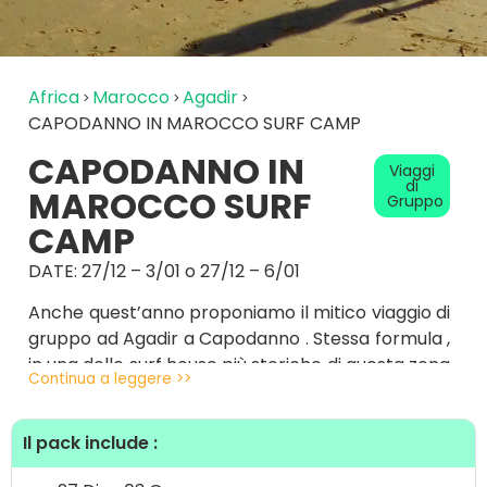
Africa
Marocco
Agadir
CAPODANNO IN MAROCCO SURF CAMP
CAPODANNO IN
Viaggi
di
MAROCCO SURF
Gruppo
CAMP
DATE: 27/12 – 3/01 o 27/12 – 6/01
Anche quest’anno proponiamo il mitico viaggio di
gruppo ad Agadir a Capodanno . Stessa formula ,
in una delle surf house più storiche di questa zona
Continua a leggere >>
, a Tamraght , con una meravigliosa terrazza che
si affaccia sull’oceano dalla quale fare un check
Il pack include :
ogni mattina su tanti spot proprio di fronte .
Questo pacchetto è perfetto per tutti i livelli, da