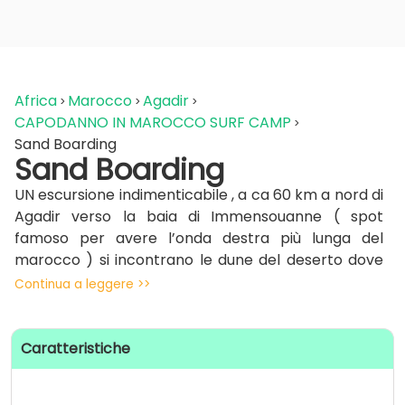
Africa
Marocco
Agadir
CAPODANNO IN MAROCCO SURF CAMP
Sand Boarding
Sand Boarding
UN escursione indimenticabile , a ca 60 km a nord di
Agadir verso la baia di Immensouanne ( spot
famoso per avere l’onda destra più lunga del
marocco ) si incontrano le dune del deserto dove
poter rotolare e scivolare con una tavola da surf
Continua a leggere >>
senza pinne ( Sand Board Riding )
Caratteristiche