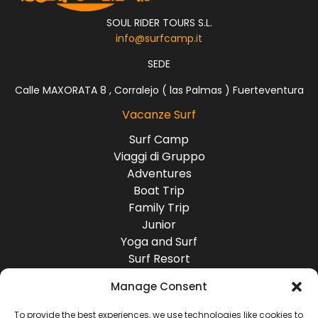
SOUL RIDER TOURS S.L.
info@surfcamp.it
SEDE
Calle MAXORATA 8 , Corralejo ( las Palmas ) Fuerteventura
Vacanze Surf
Surf Camp
Viaggi di Gruppo
Adventures
Boat Trip
Family Trip
Junior
Yoga and Surf
Surf Resort
Surf Lodge
Manage Consent
Destinazioni
Europa
To provide the best experiences, we use technologies like cookies to