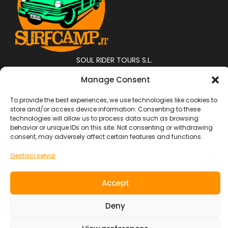
SOUL RIDER TOURS S.L.
info@surfcamp.it
Manage Consent
SEDE
To provide the best experiences, we use technologies like cookies to
Calle MAXORATA 8 , Corralejo ( las Palmas ) Fuerteventura
store and/or access device information. Consenting to these
technologies will allow us to process data such as browsing
Vacanze Surf
behavior or unique IDs on this site. Not consenting or withdrawing
consent, may adversely affect certain features and functions.
Surf Camp
Viaggi di Gruppo
Gestisci servizi
Adventures
Boat Trip
Accept
Family Trip
Junior
Deny
Yoga and Surf