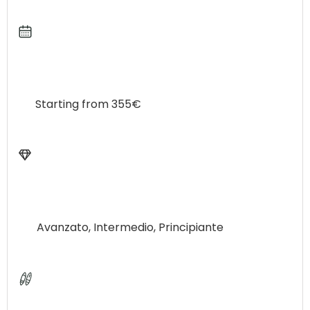
di Santander e le grotte di Altamira di interesse
storico sono i punti di forza per una proposta di
gita scolastica completa , dove i vostri ragazzi
saranno al sicuro in un contesto surf al 100% per
vivere un esperienza indimenticabile .
Starting from 355€
Avanzato, Intermedio, Principiante