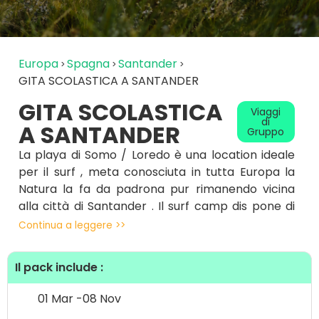
Europa
Spagna
Santander
GITA SCOLASTICA A SANTANDER
GITA SCOLASTICA
Viaggi
di
A SANTANDER
Gruppo
La playa di Somo / Loredo è una location ideale
per il surf , meta conosciuta in tutta Europa la
Natura la fa da padrona pur rimanendo vicina
alla città di Santander . Il surf camp dis pone di
sistemazioni perfette per alloggiare i vostri alunni
Continua a leggere >>
, vicine alla spiaggia , raggiungibile a piedi e con
servizi ideali per gestire gruppi sia piccoli sotto le
Il pack include :
20 persone che estremamente numerosi .
Attrezzatura di qualità , pensione completa ,
01 Mar -
08 Nov
attività extra come yoga, skate , trekking , visita