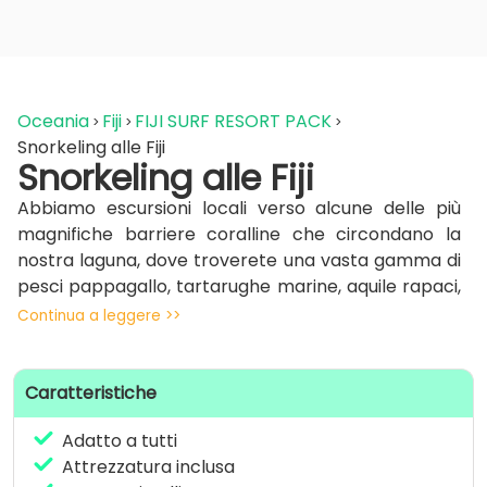
Oceania
Fiji
FIJI SURF RESORT PACK
Snorkeling alle Fiji
Snorkeling alle Fiji
Abbiamo escursioni locali verso alcune delle più
magnifiche barriere coralline che circondano la
nostra laguna, dove troverete una vasta gamma di
pesci pappagallo, tartarughe marine, aquile rapaci,
pesci pagliaccio, anemoni di mare e una grande
Continua a leggere >>
quantità di coralli molli e duri.
Gli ospiti possono fare snorkeling nella laguna
Caratteristiche
attorno alle bombe di corallo o fuori dalla barriera
corallina lungo i drop-off.
Adatto a tutti
Attrezzatura inclusa