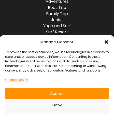
Adventures
Boat Trip
Family Trip
Junior
Yoga and Surf
Surf Resort
Surf Lodge
Manage Consent
Destinazioni
Europa
To provide the best experiences, we use technologies like cookies to
store and/or access device information. Consenting to these
America
technologies will allow us to process data such as browsing
Asia
behavior or unique IDs on this site. Not consenting or withdrawing
Africa
consent, may adversely affect certain features and functions.
Oceania
Gestisci servizi
Socials
Accept
Contatti
Deny