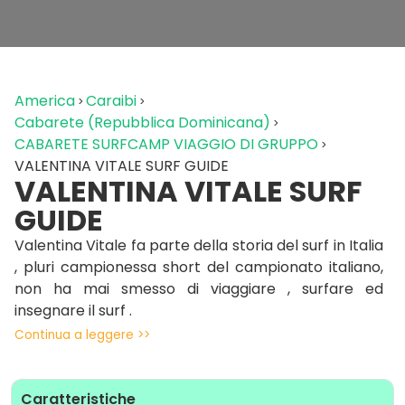
America
Caraibi
Cabarete (Repubblica Dominicana)
CABARETE SURFCAMP VIAGGIO DI GRUPPO
VALENTINA VITALE SURF GUIDE
VALENTINA VITALE SURF
GUIDE
Valentina Vitale fa parte della storia del surf in Italia
, pluri campionessa short del campionato italiano,
non ha mai smesso di viaggiare , surfare ed
insegnare il surf .
Continua a leggere >>
Ama viaggiare, insegnare, e trasmettere la sua più
grande passione ai suoi allievi, grandi e piccini.
Surfare non è solo uno sport, ma una bellissima
Caratteristiche