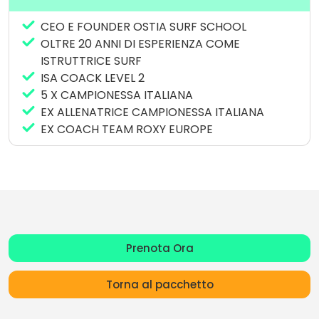
esperienza di vita e condivisione.
CEO E FOUNDER OSTIA SURF SCHOOL
Sia quando era parte del team Roxy Europe sia con
OLTRE 20 ANNI DI ESPERIENZA COME
la sua scuola di surf “Ostia Surf School” , ma anche a
ISTRUTTRICE SURF
livello personale , Valentina ha viaggiato e
ISA COACK LEVEL 2
accompagnato negli anni tante persone in viaggio .
5 X CAMPIONESSA ITALIANA
Umile e professionale sara la vostra guida perfetta
EX ALLENATRICE CAMPIONESSA ITALIANA
per il prossimo surf trip di gruppo .
EX COACH TEAM ROXY EUROPE
Valentina collabora da anni con Surfcamp.it !
Prenota Ora
Torna al pacchetto