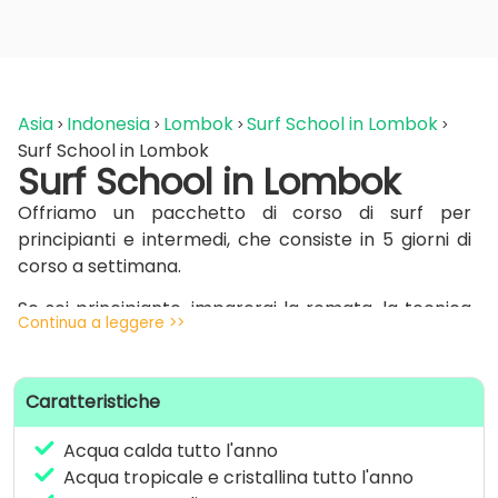
Asia
Indonesia
Lombok
Surf School in Lombok
Surf School in Lombok
Surf School in Lombok
Offriamo un pacchetto di corso di surf per
principianti e intermedi, che consiste in 5 giorni di
corso a settimana.
Se sei principiante, imparerai la remata, la tecnica
Continua a leggere >>
di passare le onde e alzarti in piedi sulla tavola.
Se sei intermedio imparerai a migliorare la tua
Caratteristiche
tecnica e iniziare a manovrare sull’onda.
Nel pacchetto sono inclusi i transfer in spiaggia via
Acqua calda tutto l'anno
terra e via mare, il noleggio dell’attrezzatura
Acqua tropicale e cristallina tutto l'anno