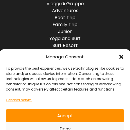
Viaggi di Gruppo
Adventures
Boat Trip
Family Trip
Junior
Yoga and Surf
Surf Resort
Surf Lodge
Manage Consent
Destinazioni
Europa
To provide the best experiences, we use technologies like cookies to
store and/or access device information. Consenting to these
America
technologies will allow us to process data such as browsing
Asia
behavior or unique IDs on this site. Not consenting or withdrawing
Africa
consent, may adversely affect certain features and functions.
Oceania
Gestisci servizi
Socials
Accept
Contatti
Deny