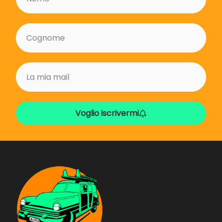
rapidamente in un ambiente amichevole.
Attrezzatura di qualità per tutti i livelli
Comprendiamo l’importanza dell’attrezzatura
giusta. Offriamo un’ampia gamma di attrezzatura,
sia per lezioni che a noleggio, su misura per diversi
livelli e dimensioni. Che tu stia muovendo i primi
passi su una tavola o cercando di perfezionare
manovre avanzate, abbiamo l’attrezzatura
perfetta per te.
Voglio iscrivermi
Oltre El Palmar: ci muoviamo con te
Se le condizioni o i nostri clienti lo richiedono, ci
spostiamo in località come Los Caños, Barbate,
Conil, Roche e altro ancora. Ci impegniamo a offrirti
la migliore esperienza di surf, adattandoci alle tue
esigenze e assicurandoci che ogni sessione sia
indimenticabile.