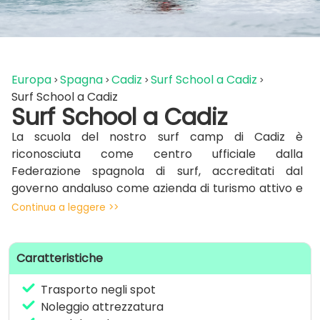
Europa
Spagna
Cadiz
Surf School a Cadiz
Surf School a Cadiz
Surf School a Cadiz
La scuola del nostro surf camp di Cadiz è
riconosciuta come centro ufficiale dalla
Federazione spagnola di surf, accreditati dal
governo andaluso come azienda di turismo attivo e
facciamo parte di Aesop, l’associazione ufficiale
Continua a leggere >>
delle scuole di surf di El Palmar.
Fin dai nostri inizi nel 2007, abbiamo accumulato
Caratteristiche
anni di preziosa esperienza nella formazione di
surfisti di tutte le età e livelli. Abbiamo
Trasporto negli spot
un’assicurazione di responsabilità civile e
Noleggio attrezzatura
un’assicurazione contro gli infortuni, per garantire la