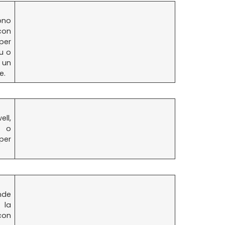
ono
con
 per
su o
 un
e.
ll,
t o
per
nde
 la
 con