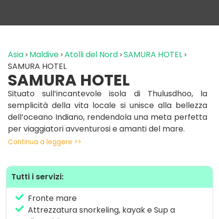
Asia
Maldive
Atolli del Nord
SAMURA HOTEL
SAMURA HOTEL
SAMURA HOTEL
Situato sull’incantevole isola di Thulusdhoo, la
semplicità della vita locale si unisce alla bellezza
dell’oceano Indiano, rendendola una meta perfetta
per viaggiatori avventurosi e amanti del mare.
Continua a leggere >>
Proponiamo camere vista mare, confortevoli e
arredate in stile Balinese, il Samura Hotel e’ il luogo
ideale per rilassarsi e godersi una vacanza lontana
Tutti i servizi:
dal caos quotidiano. Ogni stanza è progettata per
offrire un’atmosfera accogliente, con dettagli che
Fronte mare
richiamano la natura e il fascino dell’isola.
Attrezzatura snorkeling, kayak e Sup a