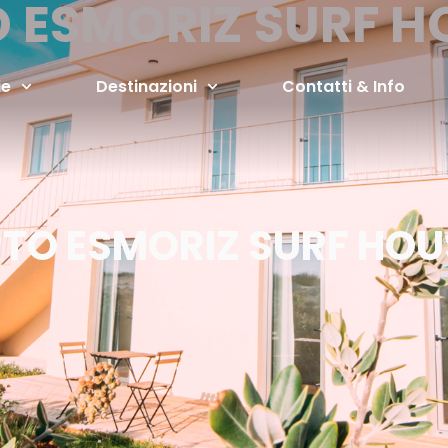
 ESMORIZ SURF H
ie
Destinazioni
Contatti & Info
TO ESMORIZ SURF HOU