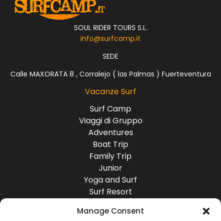
SOUL RIDER TOURS S.L.
info@surfcamp.it
SEDE
Calle MAXORATA 8 , Corralejo ( las Palmas ) Fuerteventura
Vacanze Surf
Surf Camp
Viaggi di Gruppo
Adventures
Boat Trip
Family Trip
Junior
Yoga and Surf
Surf Resort
Surf Lodge
Manage Consent
Destinazioni