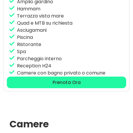
Amplio giardino
piatti del camp….
Hammam
Tra i servizi inclusi offriamo: Piscina, Hammam,
Terrazza vista mare
Reception, Lenzuola, coperte e asciugamani, pulizia
Quad e MTB su richiesta
giornaliera della camera e bagni, Ristorante tipico
Asciugamani
marocchino, Bagni condivisi e bagni privati con
Piscina
docce calde.
Ristorante
Spa
Parcheggio interno
Reception H24
Camere con bagno privato o comune
Prenota Ora
Camere