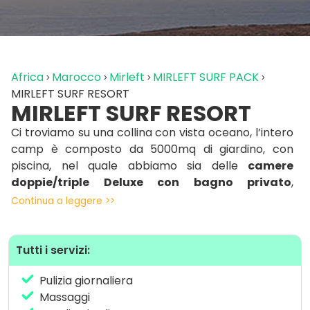
Africa
Marocco
Mirleft
MIRLEFT SURF PACK
MIRLEFT SURF RESORT
MIRLEFT SURF RESORT
Ci troviamo su una collina con vista oceano, l’intero
camp è composto da 5000mq di giardino, con
piscina, nel quale abbiamo sia delle
camere
doppie/triple Deluxe con bagno privato
,
sia
camere doppie/triple Standard con bagni
Continua a leggere >>
condivisi,
nonche’ un centro SPA con hammam e
massaggi terapeutici e rilassanti. Abbiamo anche
un raffinato ristorante di cucina tradizionale che vi
Tutti i servizi:
lascerà a bocca aperta! Sotto un tendone tipico
Pulizia giornaliera
marocchino assaporerete i vostri piatti guardando
Massaggi
l’oceano! Vengono anche da fuori per degustare i