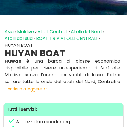
Asia
Maldive
Atolli Centrali
Atolli del Nord
Atolli del Sud
BOAT TRIP ATOLLI CENTRALI
HUYAN BOAT
HUYAN BOAT
Huwan
è una barca di classe economica
disponibile per vivere un’esperienza di Surf alle
Maldive senza l’onere dei yacht di lusso. Potrai
surfare tutte le onde dell’atolli del Nord, Centrali e
Sud, accompagnato da una guida surf locale
Continua a leggere >>
esperta.
Inoltre potrai praticare snorkelling, pescare il
Tutti i servizi:
pesce da preparare per la cena o visitare una delle
splendide isole locali.
Attrezzatura snorkelling