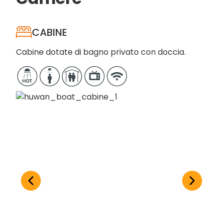
Velocità di crociera: 18,5 km/h
Radio di comunicazione Superstar
Motorizzazione: Quad Seba 120 HP
CABINE
Alimentazione AC/DC: Generatori Onan 9,5 kW e
Yanmar 2,5 kW
Cabine dotate di bagno privato con doccia.