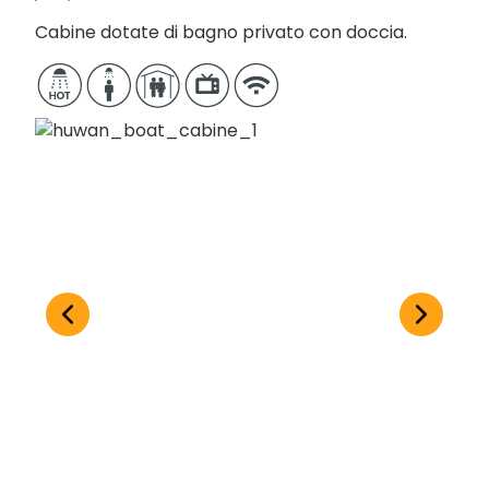
Motorizzazione: Quad Seba 120 HP
Cabine dotate di bagno privato con doccia.
Alimentazione AC/DC: Generatori Onan 9,5 kW e
Yanmar 2,5 kW