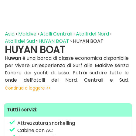
Asia
Maldive
Atolli Centrali
Atolli del Nord
Atolli del Sud
HUYAN BOAT
HUYAN BOAT
HUYAN BOAT
Huwan
è una barca di classe economica disponibile
per vivere un’esperienza di Surf alle Maldive senza
l’onere dei yacht di lusso. Potrai surfare tutte le
onde dell’atolli del Nord, Centrali e Sud,
accompagnato da una guida surf locale esperta.
Continua a leggere >>
Inoltre potrai praticare snorkelling, pescare il
pesce da preparare per la cena o visitare una delle
Tutti i servizi:
splendide isole locali.
Attrezzatura snorkelling
Lo yacht dispone di un ampio
sun deck
, perfetto per
Cabine con AC
rilassarsi sotto il sole tropicale o godersi l’emozione