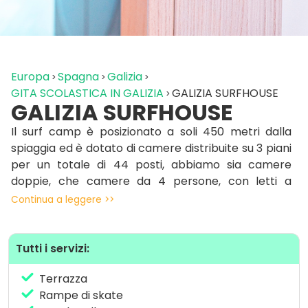
Europa
Spagna
Galizia
GITA SCOLASTICA IN GALIZIA
GALIZIA SURFHOUSE
GALIZIA SURFHOUSE
Il surf camp è posizionato a soli 450 metri dalla
spiaggia ed è dotato di camere distribuite su 3 piani
per un totale di 44 posti, abbiamo sia camere
doppie, che camere da 4 persone, con letti a
castello. Tutte le camere hanno il loro bagno
Continua a leggere >>
privato. Qui troverete tutto lo spazio di cui avete
bisogno ed ognuno avrà il suo armadietto con la
propria chiave.
Tutti i servizi:
In ogni piano c’è una sala per i momenti di relax,
Terrazza
dove si possono guardare video, stare in compagnia
Rampe di skate
e godersi il fantastico panorama. Inoltre il camp