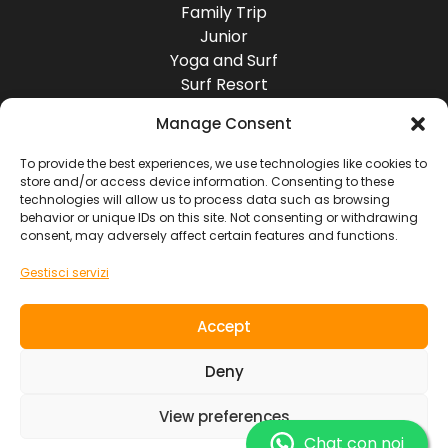
Family Trip
Junior
Yoga and Surf
Surf Resort
Surf Lodge
Manage Consent
Destinazioni
Europa
To provide the best experiences, we use technologies like cookies to
store and/or access device information. Consenting to these
America
technologies will allow us to process data such as browsing
Asia
behavior or unique IDs on this site. Not consenting or withdrawing
Africa
consent, may adversely affect certain features and functions.
Oceania
Gestisci servizi
Socials
Accept
Contatti
Deny
View preferences
SOUL RIDER TOURS S.L. ~ NIF. B7619103
Condizioni Generali di Uso
Informazioni Legali
Chat con noi