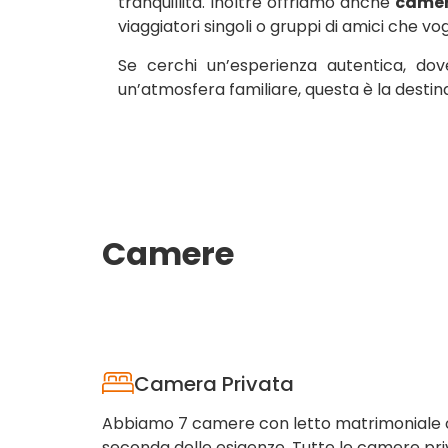
tranquillità. Inoltre offriamo anche
camer
viaggiatori singoli o gruppi di amici che v
Se cerchi un’esperienza autentica, dov
un’atmosfera familiare, questa è la destin
Camere
Camera Privata
Abbiamo 7 camere con letto matrimoniale o tw
seconda delle esigenze. Tutte le camere pr