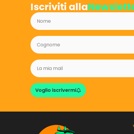
Iscriviti alla
Newslett
Voglio iscrivermi