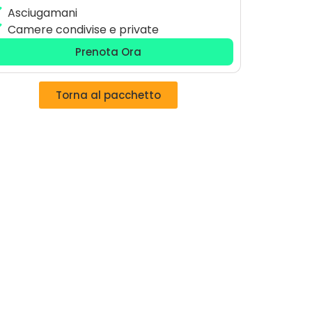
Asciugamani
Camere condivise e private
Prenota Ora
Torna al pacchetto