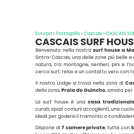
Europa
Portogallo
Cascais
CASCAIS SU
CASCAIS SURF HOUS
Benvenuto nella nostra
surf house a Ma
Sintra-Cascais, una delle zone più belle e 
natura, tra montagne, sentieri, pini e l’
cerca surf, relax e un contatto vero con l
Il nostro Lodge si trova nella zona di
Cas
della zona,
Praia do Guincho
, amata per 
La surf house è una
casa tradizional
curati, spazi comuni accoglienti, una cucina
ideali per godersi il tramonto o condividere
Dispone di
7 camere private
, tutte con