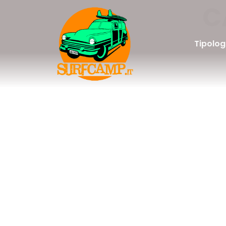
C
Tipolog