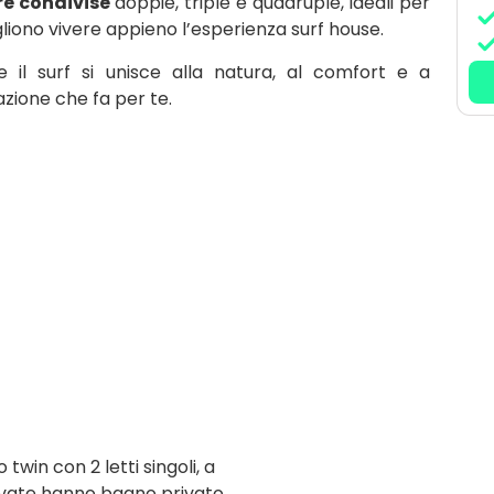
e condivise
doppie, triple e quadruple, ideali per
ogliono vivere appieno l’esperienza surf house.
e il surf si unisce alla natura, al comfort e a
azione che fa per te.
in con 2 letti singoli, a
ivate hanno bagno privato.