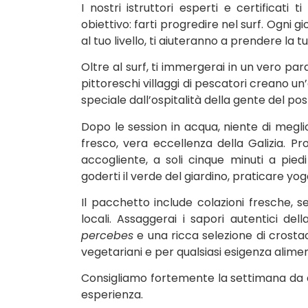
I nostri istruttori esperti e certificat
obiettivo: farti progredire nel surf. Ogni g
al tuo livello, ti aiuteranno a prendere la
Oltre al surf, ti immergerai in un vero par
pittoreschi villaggi di pescatori creano u
speciale dall’ospitalità della gente del pos
Dopo le session in acqua, niente di meg
fresco, vera eccellenza della Galizia. P
accogliente, a soli cinque minuti a piedi 
goderti il verde del giardino, praticare yog
Il pacchetto include colazioni fresche, 
locali. Assaggerai i sapori autentici del
percebes
e una ricca selezione di crosta
vegetariani e per qualsiasi esigenza alime
Consigliamo fortemente la settimana da
esperienza.