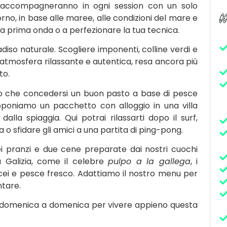
i ti accompagneranno in ogni session con un solo
iorno, in base alle maree, alle condizioni del mare e
 tua prima onda o a perfezionare la tua tecnica.
adiso naturale. Scogliere imponenti, colline verdi e
n’atmosfera rilassante e autentica, resa ancora più
to.
lio che concedersi un buon pasto a base di pesce
roponiamo un pacchetto con alloggio in una villa
dalla spiaggia. Qui potrai rilassarti dopo il surf,
a o sfidare gli amici a una partita di ping-pong.
sei pranzi e due cene preparate dai nostri cuochi
la Galizia, come il celebre
pulpo a la gallega
, i
cei e pesce fresco. Adattiamo il nostro menu per
ntare.
 domenica a domenica per vivere appieno questa