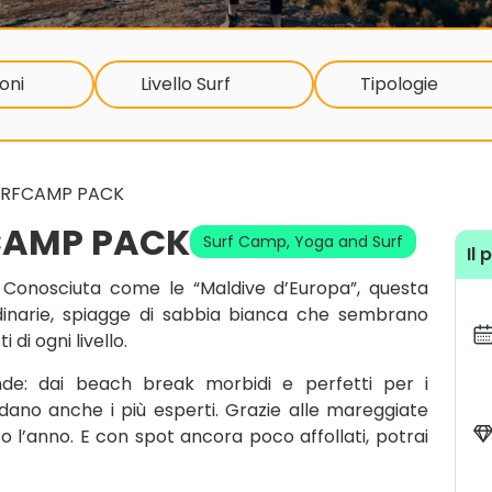
oni
Livello Surf
Tipologie
SURFCAMP PACK
FCAMP PACK
Surf Camp
,
Yoga and Surf
Il 
a. Conosciuta come le “Maldive d’Europa”, questa
rdinarie, spiagge di sabbia bianca che sembrano
 di ogni livello.
 onde: dai beach break morbidi e perfetti per i
fidano anche i più esperti. Grazie alle mareggiate
to l’anno. E con spot ancora poco affollati, potrai