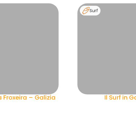
Surf
a Froxeira – Galizia
Il Surf in G