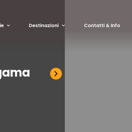
ie
Destinazioni
Contatti & Info
ngama