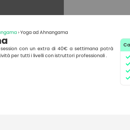
nangama
Yoga ad Ahnangama
ma
Ca
5 session con un extra di 40€ a settimana potrà
ità per tutti i livelli con istruttori professionali .