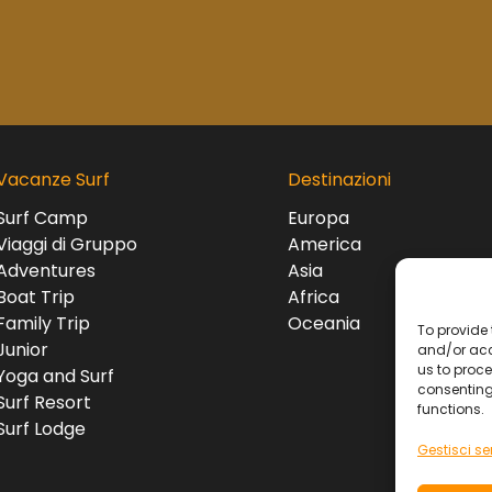
Vacanze Surf
Destinazioni
Surf Camp
Europa
Viaggi di Gruppo
America
Adventures
Asia
Boat Trip
Africa
Family Trip
Oceania
To provide 
Junior
and/or acc
us to proce
Yoga and Surf
consenting
Surf Resort
functions.
Surf Lodge
Gestisci ser