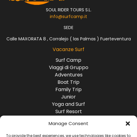
SOUL RIDER TOURS S.L.
info@surfcamp.it
SEDE
Calle MAXORATA 8 , Corralejo ( las Palmas ) Fuerteventura
Vacanze Surf
Surf Camp
Viaggi di Gruppo
Adventures
Boat Trip
Family Trip
Junior
Yoga and Surf
Surf Resort
Surf Lodge
Manage Consent
Destinazioni
Europa
To provide the best experiences, we use technologies like cookies to