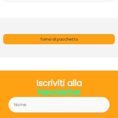
Piccoli gruppi per una guida personalizzata
Che tu cerchi relax, flessibilità o pace interiore, le
nostre lezioni di yoga ti faranno sentire ringiovanito
e ispirato!
Torna al pacchetto
Iscriviti alla
Newsletter