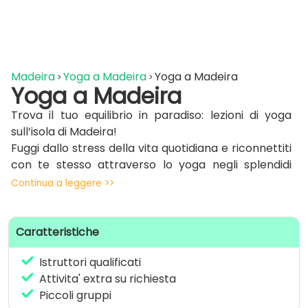
Madeira
Yoga a Madeira
Yoga a Madeira
Yoga a Madeira
Trova il tuo equilibrio in paradiso: lezioni di yoga
sull’isola di Madeira!
Fuggi dallo stress della vita quotidiana e riconnettiti
con te stesso attraverso lo yoga negli splendidi
paesaggi dell’isola di Madeira!
Continua a leggere >>
Sessioni di yoga all’aperto con viste
mozzafiato sull’oceano e sulle montagne
Caratteristiche
Lezioni per tutti i livelli: dai principianti agli
avanzati
Istruttori qualificati
Istruttori di yoga esperti e certificati
Attivita' extra su richiesta
Esperienze di yoga all’alba, al tramonto e in
Piccoli gruppi
spiaggia