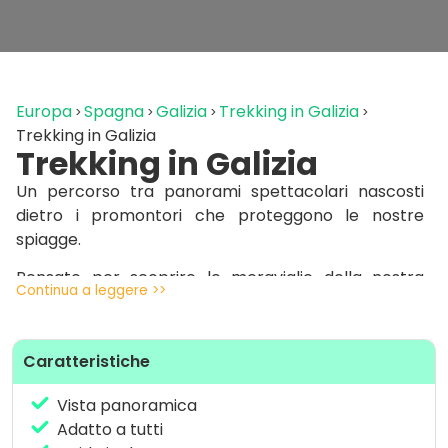
Europa
Spagna
Galizia
Trekking in Galizia
Trekking in Galizia
Trekking in Galizia
Un percorso tra panorami spettacolari nascosti
dietro i promontori che proteggono le nostre
spiagge.
Pensato per scoprire le meraviglie della nostra
Continua a leggere >>
costa, dove la natura incontaminata regala scorci
tra
scogliere selvagge, calette nascoste e viste
panoramiche sull’oceano
.
Caratteristiche
Un’esperienza perfetta per chi ama non solo il
Vista panoramica
mare ma anche esplorare e lasciarsi sorprendere
Adatto a tutti
dalla bellezza della natura di questi posti.