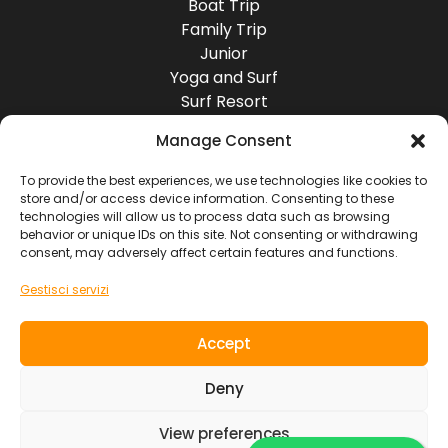
Boat Trip
Family Trip
Junior
Yoga and Surf
Surf Resort
Surf Lodge
Manage Consent
Destinazioni
Europa
To provide the best experiences, we use technologies like cookies to
store and/or access device information. Consenting to these
America
technologies will allow us to process data such as browsing
Asia
behavior or unique IDs on this site. Not consenting or withdrawing
Africa
consent, may adversely affect certain features and functions.
Oceania
Gestisci servizi
Socials
Accept
Contatti
Deny
View preferences
SOUL RIDER TOURS S.L. ~ NIF. B7619103