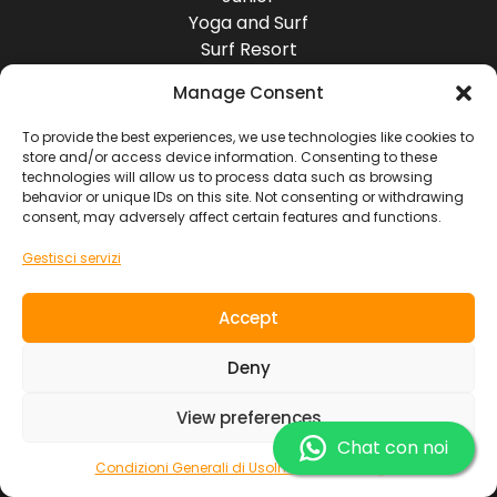
Yoga and Surf
Surf Resort
Surf Lodge
Manage Consent
Destinazioni
Europa
To provide the best experiences, we use technologies like cookies to
store and/or access device information. Consenting to these
America
technologies will allow us to process data such as browsing
Asia
behavior or unique IDs on this site. Not consenting or withdrawing
Africa
consent, may adversely affect certain features and functions.
Oceania
Gestisci servizi
Socials
Accept
Contatti
Deny
View preferences
SOUL RIDER TOURS S.L. ~ NIF. B7619103
Condizioni Generali di Uso
Informazioni Legali
Chat con noi
Condizioni Generali di Uso
Informazioni Legali