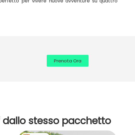
to perfetto per vivere nuove avventure su quattro
Prenota Ora
rf dallo stesso pacchetto