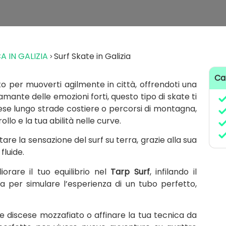
A IN GALIZIA
Surf Skate in Galizia
Ca
 per muoverti agilmente in città, offrendoti una
amante delle emozioni forti, questo tipo di skate ti
cese lungo strade costiere o percorsi di montagna,
llo e la tua abilità nelle curve.
re la sensazione del surf su terra, grazie alla sua
luide.
liorare il tuo equilibrio nel
Tarp Surf
, infilando il
a per simulare l’esperienza di un tubo perfetto,
re discese mozzafiato o affinare la tua tecnica da