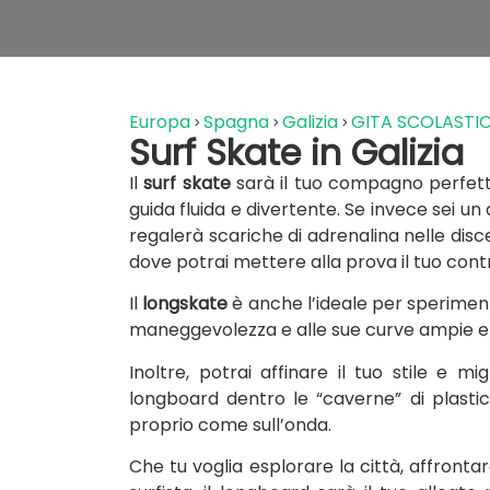
Europa
Spagna
Galizia
GITA SCOLASTIC
Surf Skate in Galizia
Il
surf skate
sarà il tuo compagno perfetto
guida fluida e divertente. Se invece sei un 
regalerà scariche di adrenalina nelle dis
dove potrai mettere alla prova il tuo contro
Il
longskate
è anche l’ideale per sperimenta
maneggevolezza e alle sue curve ampie e f
Inoltre, potrai affinare il tuo stile e mig
longboard dentro le “caverne” di plastic
proprio come sull’onda.
Che tu voglia esplorare la città, affronta