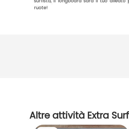
surfista, il longboard sarà il tuo allea
ruote!
Altre attività Extra Su