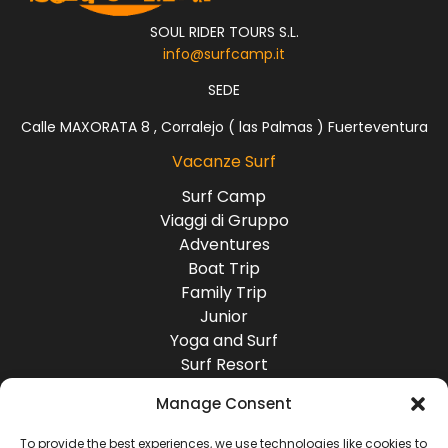
SOUL RIDER TOURS S.L.
info@surfcamp.it
SEDE
Calle MAXORATA 8 , Corralejo ( las Palmas ) Fuerteventura
Vacanze Surf
Surf Camp
Viaggi di Gruppo
Adventures
Boat Trip
Family Trip
Junior
Yoga and Surf
Surf Resort
Surf Lodge
Manage Consent
Destinazioni
Europa
To provide the best experiences, we use technologies like cookies to