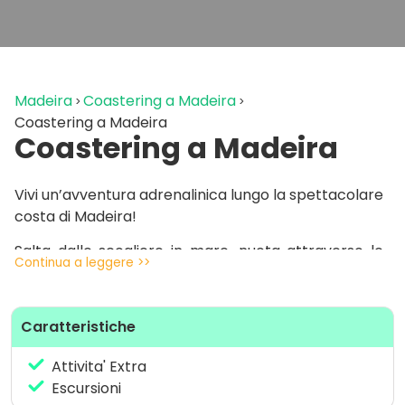
Madeira
Coastering a Madeira
Coastering a Madeira
Coastering a Madeira
Vivi un’avventura adrenalinica lungo la spettacolare
costa di Madeira!
Salta dalle scogliere in mare, nuota attraverso le
Continua a leggere >>
grotte e scala aspre formazioni rocciose mentre
esplori la bellezza selvaggia di Ponta de São
Lourenço, una straordinaria riserva naturale nota
Caratteristiche
per i suoi paesaggi unici, le imponenti scogliere e la
flora endemica.
Attivita' Extra
Escursioni